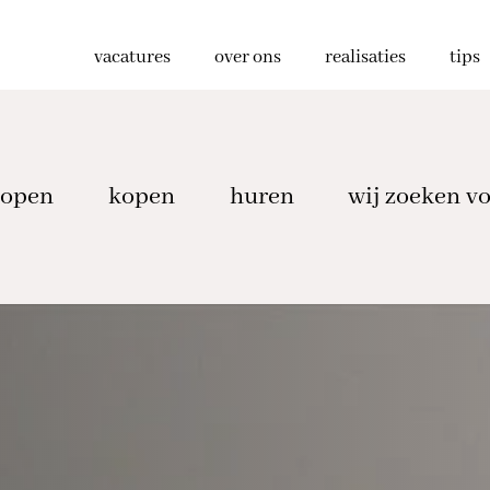
vacatures
over ons
realisaties
tips
kopen
kopen
huren
wij zoeken vo