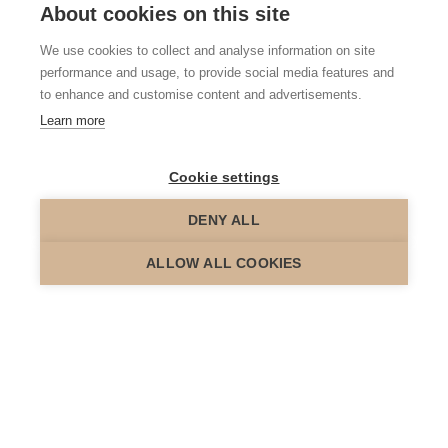
About cookies on this site
We use cookies to collect and analyse information on site
performance and usage, to provide social media features and
to enhance and customise content and advertisements.
Learn more
Cookie settings
DENY ALL
scroll down
ALLOW ALL COOKIES
Van Stad naar Dorp: Waarom
Antwerpenaren Massaal naar Zoersel
Verhuizen
De drukte van de stad, het gebrek aan groene ruimte en de