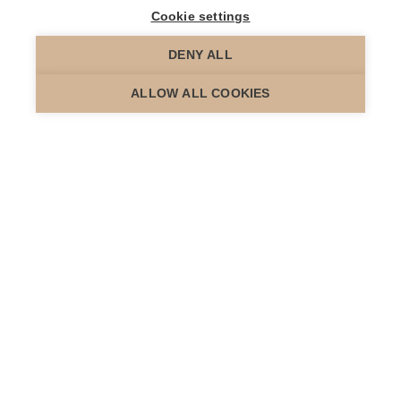
Cookie settings
DENY ALL
scroll down
ALLOW ALL COOKIES
Ben jij ook zo iemand die als je echt content bent, je niet
anders kan dan je enthousiasme van de daken te
schreeuwen? Je bent zeker niet de enige. Immo Fixed
klanten zijn ook zo. Zo content zelfs dat ze onze
Immo
Fixed Ambassadors
werden.
Waarom?
Heel simpel!
De Immo Fixed approach