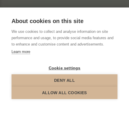
About cookies on this site
We use cookies to collect and analyse information on site
performance and usage, to provide social media features and
to enhance and customise content and advertisements.
Learn more
Cookie settings
DENY ALL
scroll down
ALLOW ALL COOKIES
Vanaf 23 november 2022 is een asbestattest verplicht bij
de verkoop van gebouwen die gebouwd zijn voor
2001
.