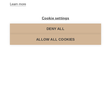
Learn more
Cookie settings
DENY ALL
scroll down
ALLOW ALL COOKIES
Het werk van een Belgische makelaar is veelomvattend en
omvat verschillende taken en verantwoordelijkheden om
hun klanten te helpen bij vastgoedtransacties.
Wij als Immo Fixed makelaar staan erom gekend om de
extra mile
te gaan voor onze klanten. Wij zijn ambitieus,
gemotiveerd en krijgen een kick van succesvolle
vastgoedtransacties. Ideaal want dat wil jij toch ook? Een