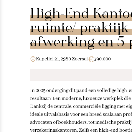
High-End Kanto
ruimte/ praktijk
afwerking en 5 
Kapellei 21, 2980 Zoersel
390.000
In 2025 onderging dit pand een volledige high-en
resultaat? Een moderne, luxueuze werkplek die 
Dankzij de centrale, commerciële ligging met ei
ideale uitvalsbasis voor een breed scala aan prof
advocaten of boekhouders, tot medische praktijke
verzekeringskantoren. Zelfs een high-end boetiek