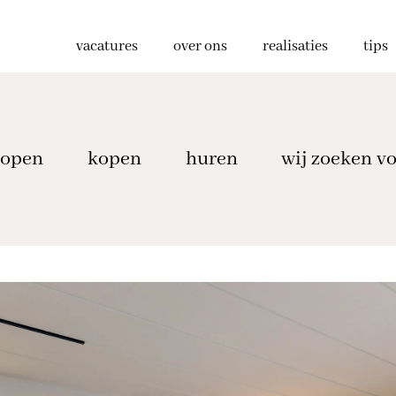
vacatures
over ons
realisaties
tips
kopen
kopen
huren
wij zoeken vo