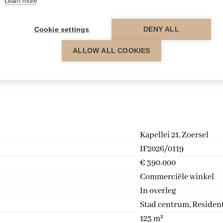
Learn more
 tillen?
Cookie settings
DENY ALL
ALLOW ALL COOKIES
Kapellei 21, Zoersel
IF2026/0119
€ 390.000
Commerciële winkel
In overleg
Stad centrum, Residen
123 m²