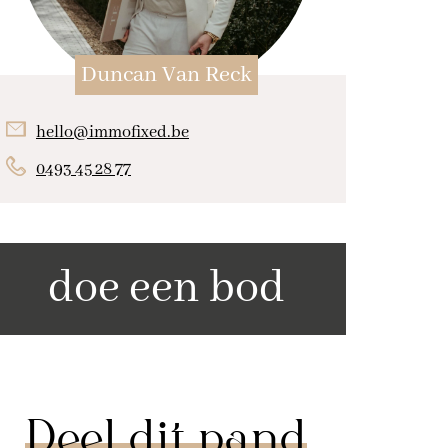
Duncan Van Reck
hello@immofixed.be
0493 45 28 77
doe een bod
Deel dit pand