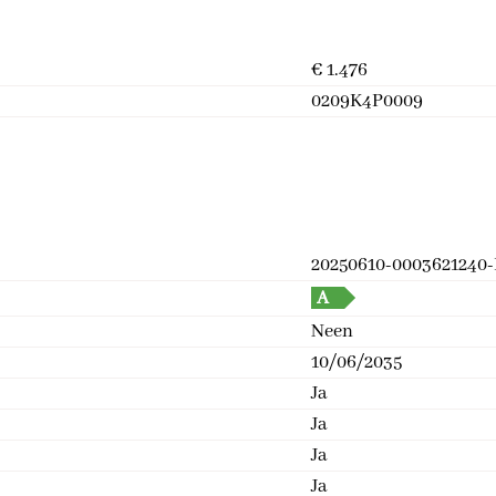
€ 1.476
0209K4P0009
20250610-0003621240
A
Neen
10/06/2035
Ja
Ja
Ja
Ja