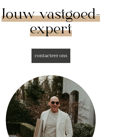
Jouw vastgoed­
expert
contacteer ons