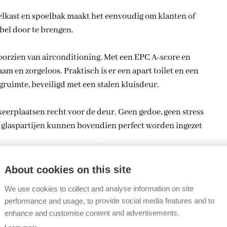
elkast en spoelbak maakt het eenvoudig om klanten of
bel door te brengen.
voorzien van airconditioning. Met een EPC A-score en
m en zorgeloos. Praktisch is er een apart toilet en een
gruimte, beveiligd met een stalen kluisdeur.
rkeerplaatsen recht voor de deur. Geen gedoe, geen stress
glaspartijen kunnen bovendien perfect worden ingezet
About cookies on this site
We use cookies to collect and analyse information on site
is veel meer dan een werkplek. Het is een statement.
performance and usage, to provide social media features and to
atie in Zoersel, ideaal voor ondernemers die kiezen
enhance and customise content and advertisements.