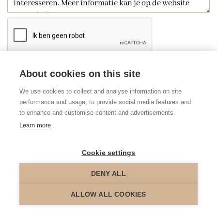
Ik heb het privacybeleid van deze website gelezen en
About cookies on this site
ga hiermee akkoord.
We use cookies to collect and analyse information on site
*
Verplicht in te vullen
performance and usage, to provide social media features and
to enhance and customise content and advertisements.
Learn more
Cookie settings
DENY ALL
ALLOW ALL COOKIES